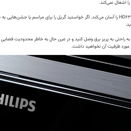
ا اشغال نمی‌کند.
وزن 5.2 کیلوگرم ویژگی دیگری است که جابجایی گریل HD6307 را آسان می‌کند. اگر خواستید گریل را برا
د.
 طول سیم به شما اجازه می‌دهد که گریل HD6307 را به راحتی به پریز برق وصل کنید و در عین حال به خاط
 در مورد ظرفیت آن نخواهید داشت.