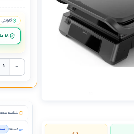
گارانتی
18 ماهه می سرویس
گریل فیلیپس مدل 6307
شناسه محص
دسته:
ست 