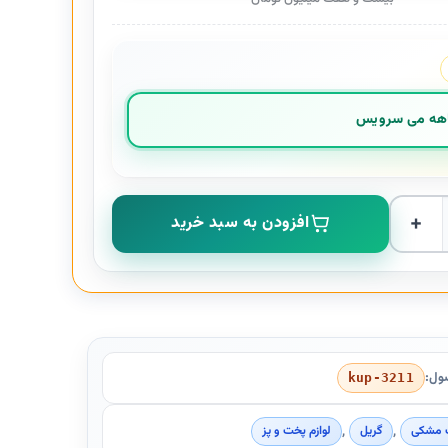
HD عدد
افزودن به سبد خرید
ول:
kup-3211
,
,
مشکی
گریل
لوازم پخت و پز