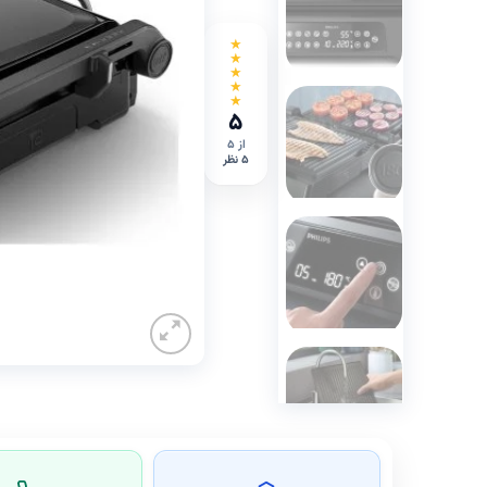
★
★
★
★
★
۵
از ۵
۵ نظر