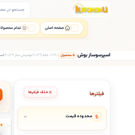
Ski
جستجو
t
برای:
conten
صفحه اصلی
تمام محصولا
اسپرسوساز بوش
5 محصول
خانه
نوشیدنی ساز
اسپ
حذف فیلترها
فیلترها
محدوده قیمت
۴.۰
h
این 