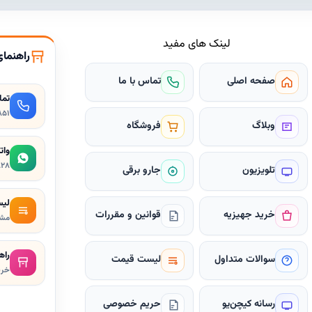
لینک های مفید
راهنمای
صفحه اصلی
تماس با ما
تم
۸۵۱
وبلاگ
فروشگاه
وات
۸۲۸
تلویزیون
جارو برقی
لیس
خرید جهیزیه
قوانین و مقررات
مشا
راه
سوالات متداول
لیست قیمت
خری
رسانه کیچن‌یو
حریم خصوصی