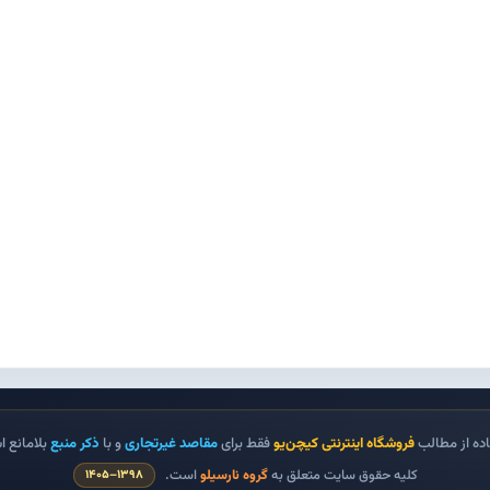
ده از مطالب
فروشگاه اینترنتی کیچن‌یو
فقط برای
مقاصد غیرتجاری
و با
ذکر منبع
بلامانع 
کلیه حقوق سایت متعلق به
گروه نارسیلو
است.
۱٣٩٨–۱٤٠٥