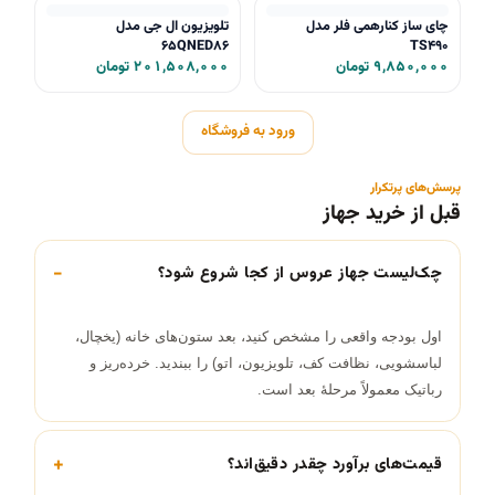
چای ساز کنارهمی فلر مدل
تلویزیون ال جی مدل
65QNED86
TS490
۹,۸۵۰,۰۰۰ تومان
۲۰۱,۵۰۸,۰۰۰ تومان
ورود به فروشگاه
پرسش‌های پرتکرار
قبل از خرید جهاز
چک‌لیست جهاز عروس از کجا شروع شود؟
اول بودجه واقعی را مشخص کنید، بعد ستون‌های خانه (یخچال،
لباسشویی، نظافت کف، تلویزیون، اتو) را ببندید. خرده‌ریز و
رباتیک معمولاً مرحلهٔ بعد است.
قیمت‌های برآورد چقدر دقیق‌اند؟