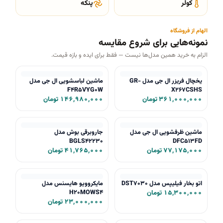
کولر
پنکه
الهام از فروشگاه
نمونه‌هایی برای شروع مقایسه
الزام به خرید همین مدل‌ها نیست — فقط برای ایده و بازه قیمت.
یخچال فریزر ال جی مدل GR-
ماشین لباسشویی ال جی مدل
F4R5VYG0W
X267CSHS
۳۶۱,۰۰۰,۰۰۰ تومان
۱۴۶,۹۸۰,۰۰۰ تومان
ماشین ظرفشویی ال جی مدل
جاروبرقی بوش مدل
BGLS42230
DFC513FD
۷۷,۱۷۵,۰۰۰ تومان
۴۱,۷۶۵,۰۰۰ تومان
اتو بخار فیلیپس مدل DST7030
مایکروویو هایسنس مدل
H20MOWS4
۱۵,۳۰۰,۰۰۰ تومان
۲۳,۰۰۰,۰۰۰ تومان