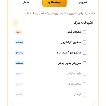
ضروری
پیشنهادی
کامل
حالت پیشنهادی: ضروری + کاربردی روزمره پررنگ؛ اختیاری‌ها کم‌رنگ‌تر.
آشپزخانه بزرگ
۱
یخچال فریزر
ضروری
ماشین ظرفشویی
پیشنهادی
مایکروویو / سولاردام
پیشنهادی
سرخ‌کن بدون روغن
پیشنهادی
پلوپز و آرام‌پز
اختیاری
مولتی کوکر
اختیاری
توستر
اختیاری