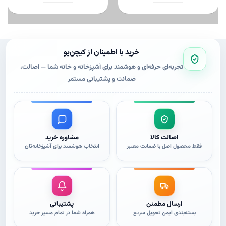
این
این
محصول
محصول
دارای
دارای
انواع
انواع
مختلفی
مختلفی
خرید با اطمینان از کیچن‌یو
می
می
تجربه‌ای حرفه‌ای و هوشمند برای آشپزخانه و خانه شما — اصالت،
باشد.
باشد.
ضمانت و پشتیبانی مستمر
گزینه
گزینه
ها
ها
ممکن
ممکن
است
است
در
در
صفحه
صفحه
اصالت کالا
مشاوره خرید
محصول
محصول
فقط محصول اصل با ضمانت معتبر
انتخاب هوشمند برای آشپزخانه‌تان
انتخاب
انتخاب
شوند
شوند
ارسال مطمئن
پشتیبانی
بسته‌بندی ایمن تحویل سریع
همراه شما در تمام مسیر خرید