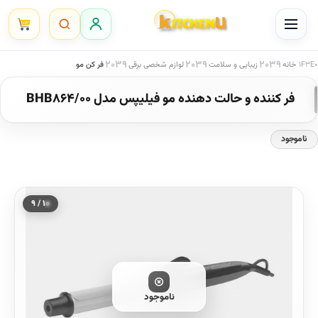
Ski
t
conten
خانه
زیبایی و سلامت
لوازم شخصی برقی
فر کن مو
فر کننده و حالت دهنده مو فیلیپس مدل BHB864/00
ناموجود
۱ / ۹
ناموجود