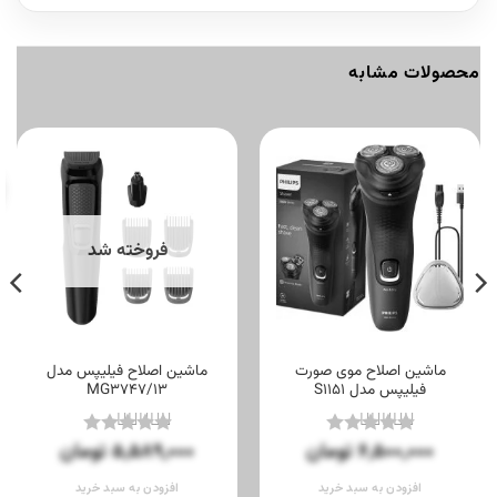
محصولات مشابه
فروخته شد
ماشین اصلاح موی صورت
ماشین اصلاح فیلیپس مدل
فیلیپس مدل S1151
MG3747/13
6,500,000
تومان
5,589,000
تومان
نمره
5
از
نمره
5
از
5
5
افزودن به سبد خرید
افزودن به سبد خرید