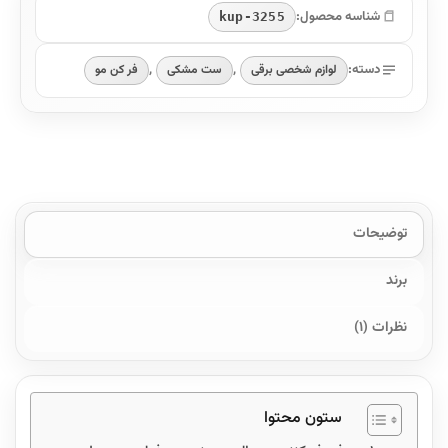
شناسه محصول:
kup-3255
دسته:
,
,
لوازم شخصی برقی
ست مشکی
فر کن مو
توضیحات
برند
نظرات (1)
ستون محتوا