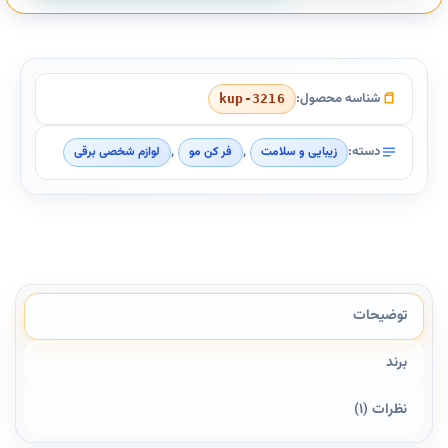
شناسه محصول:
kup-3216
دسته:
,
,
زیبایی و سلامت
فر کن مو
لوازم شخصی برقی
توضیحات
برند
نظرات (1)