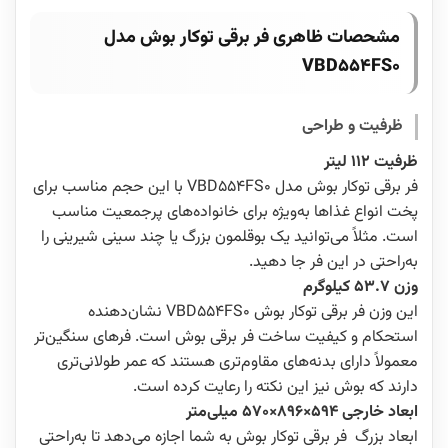
مشحصات ظاهری فر برقی توکار بوش مدل
VBD554FS0
ظرفیت و طراحی
ظرفیت 112 لیتر
فر برقی توکار بوش مدل VBD554FS0 با این حجم مناسب برای
پخت انواع غذاها به‌ویژه برای خانواده‌های پرجمعیت مناسب
است. مثلاً می‌توانید یک بوقلمون بزرگ یا چند سینی شیرینی را
به‌راحتی در این فر جا دهید.
وزن 53.7 کیلوگرم
این وزن فر برقی توکار بوش VBD554FS0 نشان‌دهنده
استحکام و کیفیت ساخت فر برقی بوش است. فرهای سنگین‌تر
معمولاً دارای بدنه‌های مقاوم‌تری هستند که عمر طولانی‌تری
دارند که بوش نیز این نکته را رعایت کرده است.
ابعاد خارجی 594×896×570 میلی‌متر
ابعاد بزرگ فر برقی توکار بوش به شما اجازه می‌دهد تا به‌راحتی