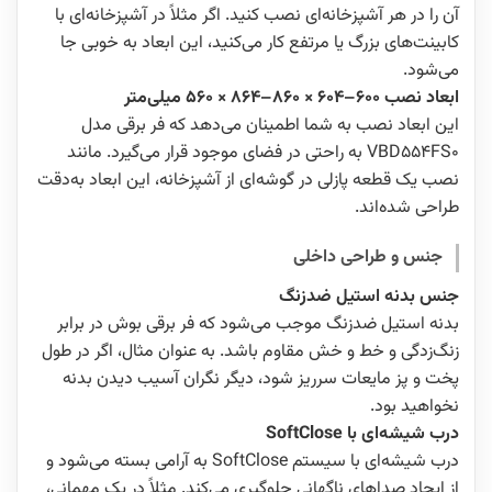
آن را در هر آشپزخانه‌ای نصب کنید. اگر مثلاً در آشپزخانه‌ای با
کابینت‌های بزرگ یا مرتفع کار می‌کنید، این ابعاد به خوبی جا
می‌شود.
ابعاد نصب 600–604 × 860–864 × 560 میلی‌متر
این ابعاد نصب به شما اطمینان می‌دهد که فر برقی مدل
VBD554FS0 به‌ راحتی در فضای موجود قرار می‌گیرد. مانند
نصب یک قطعه پازلی در گوشه‌ای از آشپزخانه، این ابعاد به‌دقت
طراحی شده‌اند.
جنس و طراحی داخلی
جنس بدنه استیل ضدزنگ
بدنه استیل ضدزنگ موجب می‌شود که فر برقی بوش در برابر
زنگ‌زدگی و خط و خش مقاوم باشد. به عنوان مثال، اگر در طول
پخت و پز مایعات سرریز شود، دیگر نگران آسیب دیدن بدنه
نخواهید بود.
درب شیشه‌ای با SoftClose
درب شیشه‌ای با سیستم SoftClose به آرامی بسته می‌شود و
از ایجاد صداهای ناگهانی جلوگیری می‌کند. مثلاً در یک مهمانی،