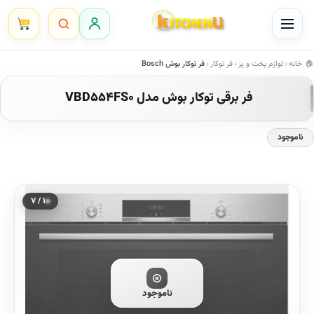
Ski
t
conten
خانه
لوازم پخت و پز
فر توکار
فر توکار بوش Bosch
فر برقی توکار بوش مدل VBD554FS0
ناموجود
۱ / ۷
ناموجود