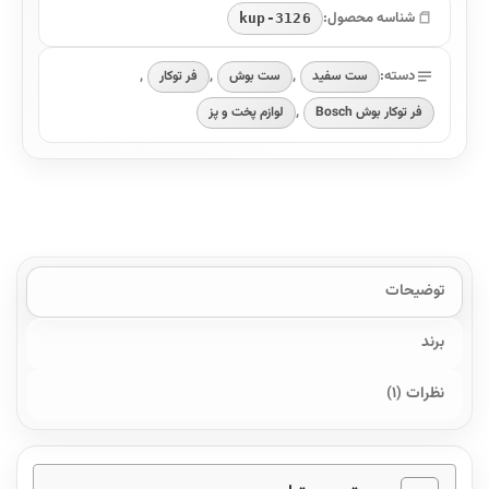
شناسه محصول:
kup-3126
دسته:
,
,
,
ست سفید
ست بوش
فر توکار
,
فر توکار بوش Bosch
لوازم پخت و پز
توضیحات
برند
نظرات (1)