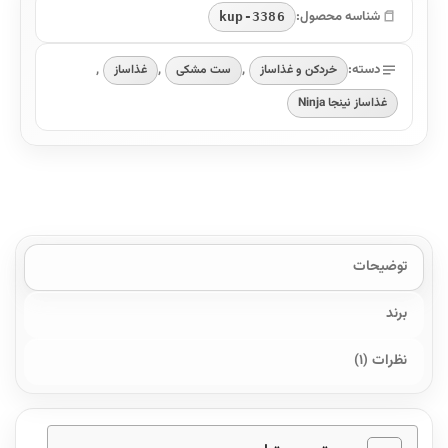
شناسه محصول:
kup-3386
دسته:
,
,
,
خردکن و غذاساز
ست مشکی
غذاساز
غذاساز نینجا Ninja
توضیحات
برند
نظرات (1)