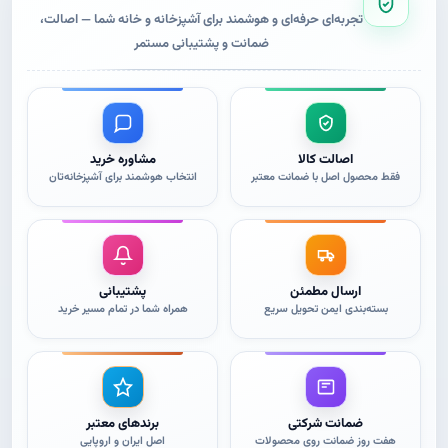
می
می
تجربه‌ای حرفه‌ای و هوشمند برای آشپزخانه و خانه شما — اصالت،
باشد.
باشد.
ضمانت و پشتیبانی مستمر
گزینه
گزینه
ها
ها
ممکن
ممکن
است
است
در
در
صفحه
صفحه
اصالت کالا
مشاوره خرید
محصول
محصول
فقط محصول اصل با ضمانت معتبر
انتخاب هوشمند برای آشپزخانه‌تان
انتخاب
انتخاب
شوند
شوند
ارسال مطمئن
پشتیبانی
بسته‌بندی ایمن تحویل سریع
همراه شما در تمام مسیر خرید
ضمانت شرکتی
برندهای معتبر
هفت روز ضمانت روی محصولات
اصل ایران و اروپایی