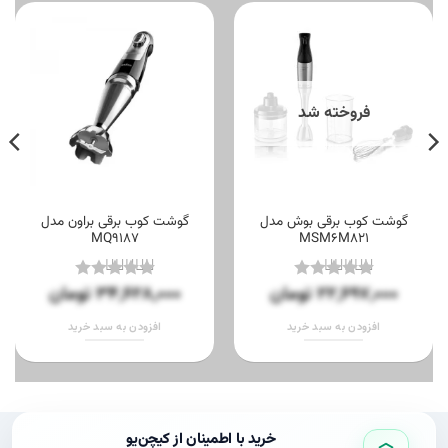
فروخته شد
گوشت کوب برقی بوش مدل
گوشت کوب برقی براون مدل
MQ9187
MSM6M821
22,697,000
تومان
34,628,000
تومان
نمره
5
از
نمره
5
از
5
5
افزودن به سبد خرید
افزودن به سبد خرید
این
این
محصول
محصول
دارای
دارای
انواع
انواع
مختلفی
مختلفی
خرید با اطمینان از کیچن‌یو