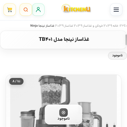
Ski
t
conten
خانه
خردکن و غذاساز
غذاساز
غذاساز نینجا Ninja
غذاساز نینجا مدل TB401
ناموجود
۱ / ۸
ناموجود