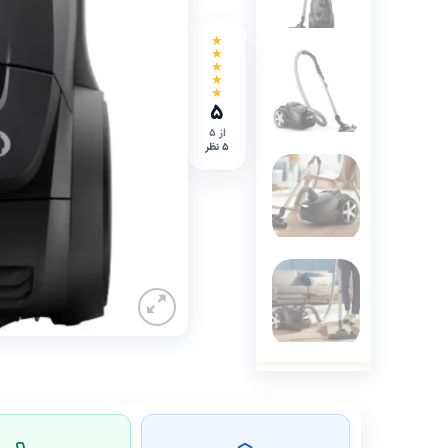
★
★
★
★
★
۵
از ۵
۵ نظر