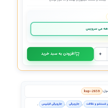
 XD8022 عدد
افزودن به سبد خرید
ول:
kup-2659
,
,
,
م شستشو و نظافت
جاروبرقی
جاروبرقی فیلیپس