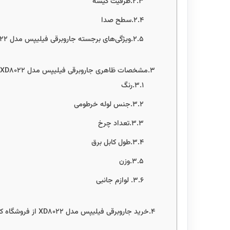
ظرفیت کیسه
سطح صدا
ویژگی‌های برجسته جاروبرقی فیلیپس مدل XD8022
مشخصات ظاهری جاروبرقی فیلیپس مدل XD8022
رنگ
جنس لوله خرطومی
تعداد چرخ
طول کابل برق
وزن
لوازم جانبی
خرید جاروبرقی فیلیپس مدل XD8022 از فروشگاه کیچن یو