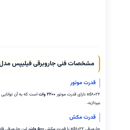
مشخصات فنی جاروبرقی فیلیپس مدل XD8022
قدرت موتور
xd8022 دارای قدرت موتور
۲۲۰۰ وات
است که به آن توانایی با
بپردازید.
قدرت مکش
جاروبرقی xd8022 با قدرت مکش
۵۰۰ وات
، این جاروبرقی قا