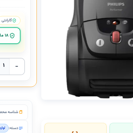
گارانتی
18 ماهه می سرویس
جاروبرقی فیلیپس مدل
شناسه محص
دسته:
لواز