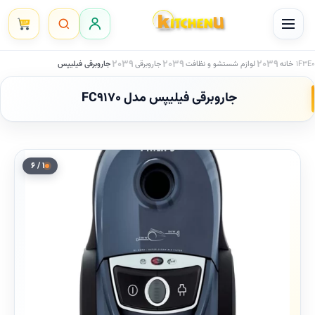
Ski
t
conten
خانه
لوازم شستشو و نظافت
جاروبرقی
جاروبرقی فیلیپس
جاروبرقی فیلیپس مدل FC9170
۱ / ۶