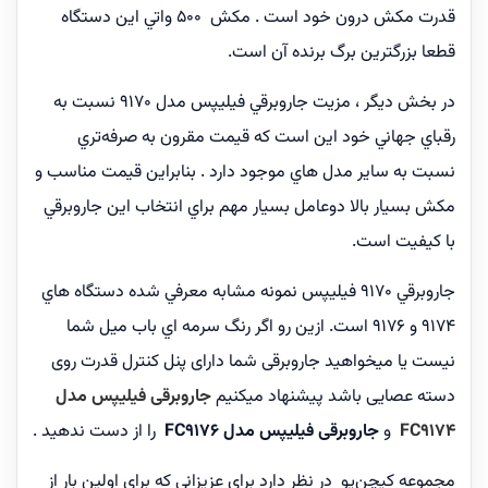
قدرت مكش درون خود است . مكش 500 واتي اين دستگاه
قطعا بزرگترين برگ برنده آن است.
در بخش ديگر ، مزيت جاروبرقي فيليپس مدل 9170 نسبت به
رقباي جهاني خود اين است كه قيمت مقرون به صرفه‌تري
نسبت به ساير مدل هاي موجود دارد . بنابراين قيمت مناسب و
مكش بسيار بالا دوعامل بسيار مهم براي انتخاب اين جاروبرقي
با كيفيت است.
جاروبرقي 9170 فيليپس نمونه مشابه معرفي شده دستگاه هاي
9174 و 9176 است. ازين رو اگر رنگ سرمه اي باب ميل شما
نيست يا ميخواهید جاروبرقی شما دارای پنل کنترل قدرت روی
دسته عصایی باشد پیشنهاد میکنیم
جاروبرقی فیلیپس مدل
FC9174
و
جاروبرقی فیلیپس مدل FC9176
را از دست ندهید .
مجموعه کیچن‌یو در نظر دارد برای عزیزانی که برای اولین بار از