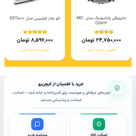
جاروبرقی پاناسونیک مدل MC-
اتو بخار فیلیپس مدل DST5010
CG713
24,750,000
تومان
8,596,000
تومان
نمره
4
نمره
5
از
از 5
5
افزودن به سبد خرید
افزودن به سبد خرید
این
این
محصول
محصول
دارای
دارای
انواع
انواع
مختلفی
مختلفی
خرید با اطمینان از کیچن‌یو
می
می
تجربه‌ای حرفه‌ای و هوشمند برای آشپزخانه و خانه شما — اصالت،
باشد.
باشد.
ضمانت و پشتیبانی مستمر
گزینه
گزینه
ها
ها
ممکن
ممکن
است
است
در
در
صفحه
صفحه
اصالت کالا
مشاوره خرید