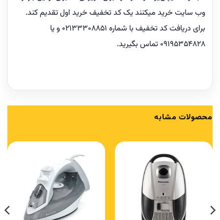
وب سایت خرید میکنند یک کد تخفیف خرید اول تقدیم کند.
برای دریافت کد تخفیف با شماره 02133308851 و یا
09195354828 تماس بگیرید.
محصولات مشابه