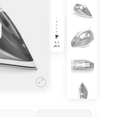
★
★
★
★
★
۴
از ۵
۵ نظر