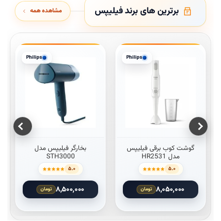
برترین های برند فیلیپس
مشاهده همه
Philips
Philips
این محصول دارای انواع مختلفی می باشد. گزینه ها ممکن است در صفحه 
این محصول دارای انواع مختلفی می 
گوشت کوب برقی فیلیپس
بخارگر فیلیپس مدل
مدل HR2531
STH3000
۵.۰
۵.۰
۸,۵۰۰,۰۰۰
۸,۰۵۰,۰۰۰
تومان
تومان