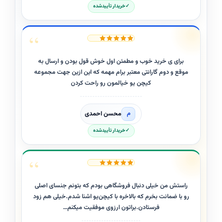
خریدار تأییدشده
برای ی خرید خوب و مطمئن اول خوش قول بودن و ارسال به
موقع و دوم گارانتی معتبر برام مهمه که این ازین جهت مجموعه
کیچن یو خیالمون رو راحت کردن
محسن احمدی
م
خریدار تأییدشده
راستش من خیلی دنبال فروشگاهی بودم که بتونم جنسای اصلی
رو با ضمانت بخرم که بالاخره با کیچن‌یو اشنا شدم.خیلی هم زود
فرستادن.براتون ارزوی موفقیت میکنم…