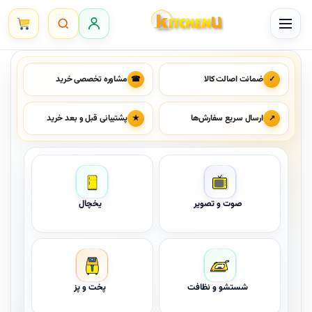
Ski
t
conten
ضمانت اصالت کالا
مشاوره تخصصی خرید
☎
✓
ارسال سریع سفارش‌ها
پشتیبانی قبل و بعد خرید
★
↗
صوت و تصویر
یخچال
شستشو و نظافت
پخت و پز